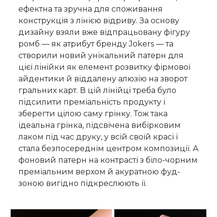
ефектна та зручна для споживання
конструкція з лінією відриву. За основу
дизайну взяли вже відпрацьовану фігуру
ромб — як атрибут бренду Jokers — та
створили новий унікальний патерн для
цієї лінійки як елемент розвитку фірмової
айдентики й віддалену алюзію на зворот
гральних карт. В цій лінійці треба було
підсилити преміальність продукту і
зберегти цілою саму грінку. Тож така
ідеальна грінка, підсвічена вибірковим
лаком під час друку, у всій своїй красі і
стала безпосереднім центром композиції. А
фоновий патерн на контрасті з біло-чорним
преміальним верхом й акуратною фуд-
зоною вигідно підкреслюють її.