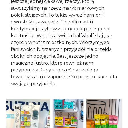
jeszcze jednej ciekawej rzeczy, którą
stworzyliśmy na rzecz marki: markowych
półek stojących. To także wyraz harmonii
dwoistości tkwiącej w filozofii marki i
kontynuacja stylu wizualnego opartego na
kontraście. Wnętrza świata half&half stają się
częścią wnętrz mieszkalnych. Wierzymy, że
fani swoich futrzanych przyjaciół nie przejdą
oboknich obojętnie. Jest jeszcze jedno
magiczne lustro, które również nam
przypomina, żeby spojrzeć na swojego
towarzysza i nie zapomnieć o przysmakach dla
swojego przyjaciela.