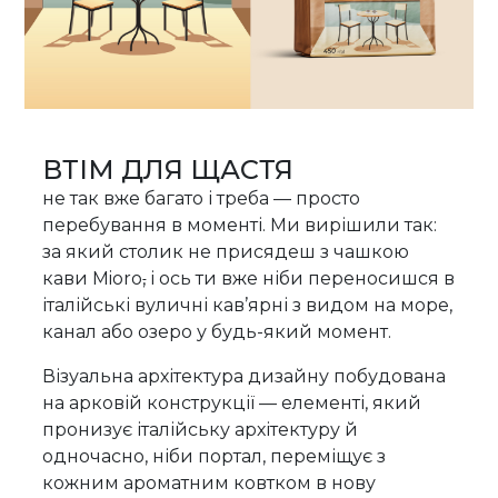
ВТІМ ДЛЯ ЩАСТЯ
не так вже багато і треба — просто
перебування в моменті. Ми вирішили так:
за який столик не присядеш з чашкою
кави Mioro
,
і ось ти вже ніби переносишся в
італійські вуличні кав’ярні з видом на море,
канал або озеро у будь-який момент.
Візуальна архітектура дизайну побудована
на арковій конструкції — елементі, який
пронизує італійську архітектуру й
одночасно, ніби портал, переміщує з
кожним ароматним ковтком в нову