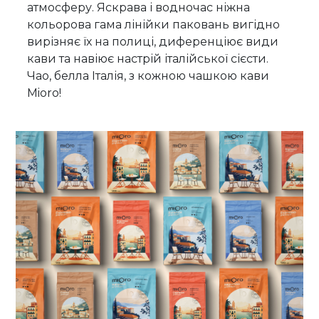
атмосферу. Яскрава і водночас ніжна
кольорова гама лінійки паковань вигідно
вирізняє їх на полиці, диференціює види
кави та навіює настрій італійської сієсти.
Чао, белла Італія, з кожною чашкою кави
Mioro!