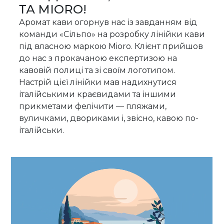
ТА МІORO!
Аромат кави огорнув нас із завданням від
команди «Сільпо» на розробку лінійки кави
під власною маркою Mioro. Клієнт прийшов
до нас з прокачаною експертизою на
кавовій полиці та зі своїм логотипом.
Настрій цієї лінійки мав надихнутися
італійськими краєвидами та іншими
прикметами фелічити — пляжами,
вуличками, двориками і, звісно, кавою по-
італійськи.