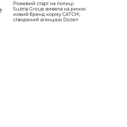
Рожевий старт на полиці:
е
Suziria Group вивела на ринок
новий бренд корму CATCH!,
створений агенцією Dozen