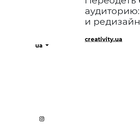
Переодеть 
аудиторию:
и редизайн
creativity.ua
ua