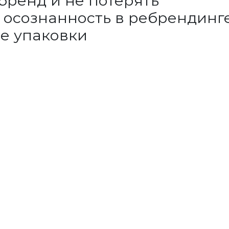
бренд и не потерять
 осознанность в ребрендинг
е упаковки