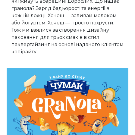
які живуть всередині дорослих. Що надає
гранола? Заряд бадьорості та енергії в
кожній ложці. Хочеш — заливай молоком
або йогуртом. Хочеш — просто похрусти.
Тож ми взялися за створення дизайну
паковання для трьох смаків в стилі
паквертайзинг на основі наданого клієнтом
копірайту.