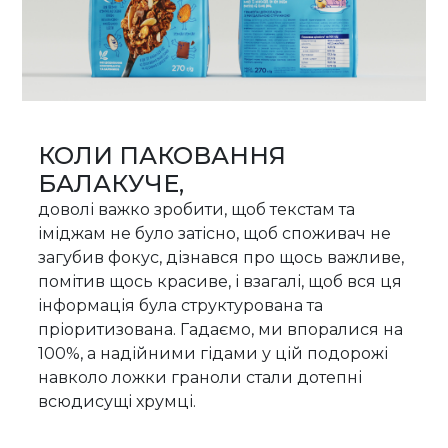
КОЛИ ПАКОВАННЯ
БАЛАКУЧЕ,
доволі важко зробити, щоб текстам та
іміджам не було затісно, щоб споживач не
загубив фокус, дізнався про щось важливе,
помітив щось красиве, і взагалі, щоб вся ця
інформація була структурована та
пріоритизована. Гадаємо, ми впоралися на
100%, а надійними гідами у цій подорожі
навколо ложки граноли стали дотепні
всюдисущі хрумці.