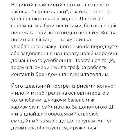
Великий грайливий логотип не просто
заявляє “в мене лапки”, а займає простір
упевненою котячою ходою. Літери не
соромляться бути великими, бо в категорії
перемагає той, кого видно першим. Кожна
позиція в лінійці — це хмаринка
улюбленого смаку і нова емоція передчуття
або задоволення на щоразу новій мордочці
домашнього улюбленця. Проста навігація,
зрозумілі смаки і жива графіка роблять
контакт із брендом швидким та теплим.
Його ідеальний портрет із рисами котячої
милоти ми збирали на основі інтерв’ю з
котолюбами, шукаючи баланс між
харизмою і грайливістю. За допомогою ШІ
ми віднайшли образ, який створює
емоційний зв’язок ще до покупки. Кіт тут
дивиться, облизується, мружиться,