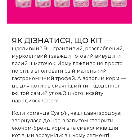
ЯК ДІЗНАТИСЯ, ЩО КІТ —
щасливий? Він грайливий, розслаблений,
муркотливий і завжди готовий вивудити
ласий шматочок. Йому важливо не просто
поїсти, а вполювати свій маленький
гастрономічний трофей. А вологий корм —
це для котиків смачніший тип щоденної
їжі, той самий улов. З цього інсайту
народився Catch!
Коли команда Сузір’я, наші давні зоодрузі,
звернулася до нас із запитом створити
економ-бренд кормів та смаколиків для
котів, ми зрозуміли: в цьому сегменті