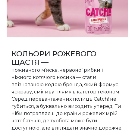
КОЛЬОРИ РОЖЕВОГО
ЩАСТЯ —
поживного м’яска, червоної рибки і
ніжного котячого носика — стали
впізнаваною кодою бренда, який формує
яскраву, сміливу пляму в категорії економ.
Серед перевантажених полиць Catch! не
губиться, а буквально виходить уперед. Ти
ніби потрапляєш до країни рожевих мрій
котобатьків, де турбота може бути
доступною, але виглядати значно дорожче.