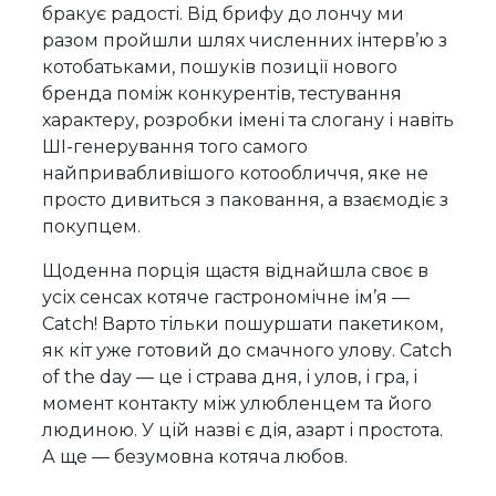
бракує радості. Від брифу до лончу ми
разом пройшли шлях численних інтерв’ю з
котобатьками, пошуків позиції нового
бренда поміж конкурентів, тестування
характеру, розробки імені та слогану і навіть
ШІ-генерування того самого
найпривабливішого котообличчя, яке не
просто дивиться з паковання, а взаємодіє з
покупцем.
Щоденна порція щастя віднайшла своє в
усіх сенсах котяче гастрономічне ім’я —
Catch! Варто тільки пошуршати пакетиком,
як кіт уже готовий до смачного улову. Catch
of the day — це і страва дня, і улов, і гра, і
момент контакту між улюбленцем та його
людиною. У цій назві є дія, азарт і простота.
А ще — безумовна котяча любов.