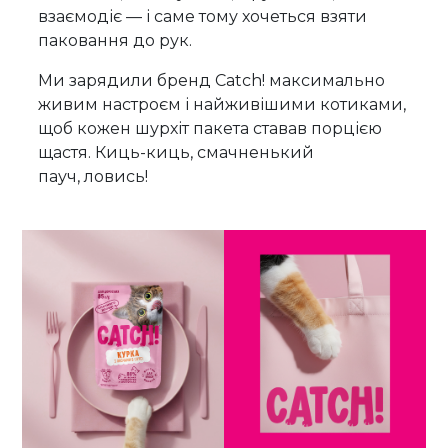
взаємодіє — і саме тому хочеться взяти
паковання до рук.
Ми зарядили бренд Catch! максимально
живим настроєм і найживішими котиками,
щоб кожен шурхіт пакета ставав порцією
щастя. Киць-киць, смачненький
пауч, ловись!