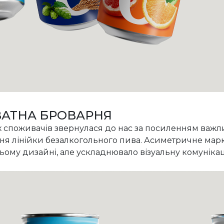
АТНА БРОВАРНЯ
 споживачів звернулася до нас за посиленням важлив
ня лінійки безалкогольного пива. Асиметричне марк
ому дизайні, але ускладнювало візуальну комунікаці