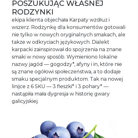
POSZUKUJĄC WŁASNEJ
RODZYNKI
ekipa klienta objechała Karpaty wzdłuż i
wszerz. Rodzynkę dla konsumentów gotowali
nie tylko w nowych oryginalnych smakach, ale
także w odkryciach językowych. Dialekt
karpacki zainspirował do spojrzenia na znane
smaki w nowy sposób. Wymieniono lokalne
nazwy jagód — gogodzy*, afyny i in, które nie
są znane ogółowi społeczeństwa, a to dodaje
smaku specjalnym produktom. Tak na nowej
linijce z 6 SKU — 3 fleszki* і 3 pohary* —
nastąpiła mała dygresja w historię gwary
galicyjskiej.