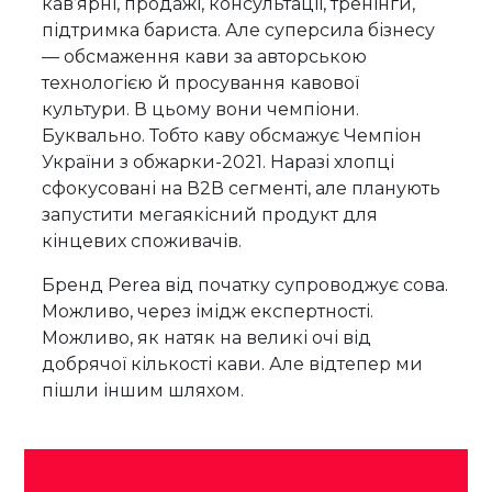
кав’ярні, продажі, консультації, тренінги,
підтримка бариста. Але суперсила бізнесу
— обсмаження кави за авторською
технологією й просування кавової
культури. В цьому вони чемпіони.
Буквально. Тобто каву обсмажує Чемпіон
України з обжарки-2021. Наразі хлопці
сфокусовані на В2В сегменті, але планують
запустити мегаякісний продукт для
кінцевих споживачів.
Бренд Perea від початку супроводжує сова.
Можливо, через імідж експертності.
Можливо, як натяк на великі очі від
добрячої кількості кави. Але відтепер ми
пішли іншим шляхом.