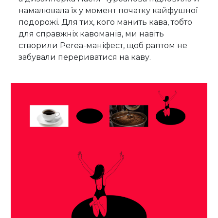
намалювала їх у момент початку кайфушної
подорожі. Для тих, кого манить кава, тобто
для справжніх кавоманів, ми навіть
створили Perea-маніфест, щоб раптом не
забували перериватися на каву.