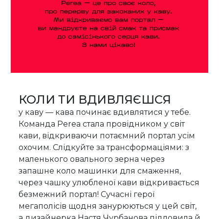
КОЛИ ТИ ВДИВЛЯЄШСЯ
у каву — кава починає вдивлятися у тебе.
Команда Perea стала провідником у світ
кави, відкриваючи потаємний портал усім
охочим. Слідкуйте за трансформаціями: з
маленького овального зерна через
запашне коло машинки для смаження,
через чашку улюбленої кави відкривається
безмежний портал! Сучасні герої
мегаполісів щодня занурюються у цей світ,
а дизайнерка Настя Чурбанова підловила й