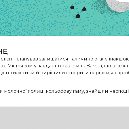
НЕ,
клієнт планував залишатися Галичиною, але інакшою,
. Місточком у завданні став стиль Barista, що вже і
цієї стилістики й вирішили створити вершки як арто
 молочної полиці кольорову гаму, знайшли несподів