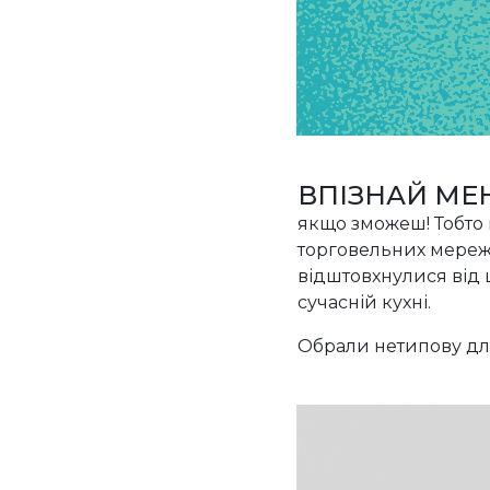
ВПІЗНАЙ МЕ
якщо зможеш! Тобто 
торговельних мережах
відштовхнулися від 
сучасній кухні.
Обрали нетипову для