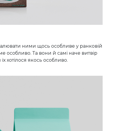
амалювати ними щось особливе у ранковій
име особливо. Та вони й самі наче витвір
їх хотілося якось особливо.