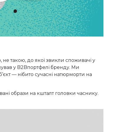
 не такою, до якої звикли споживачі у
снував у B2Bпортфелі бренду. Ми
б’єкт — нібито сучасні натюрморти на
ані образи на кшталт головки часнику.