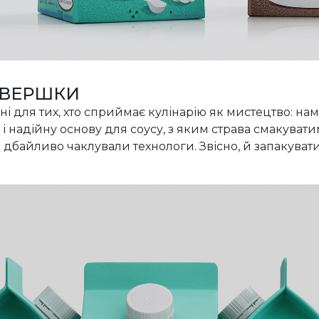
 ВЕРШКИ
ні для тих, хто сприймає кулінарію як мистецтво: н
у і надійну основу для соусу, з яким страва смакуват
дбайливо чаклували технологи. Звісно, й запакувати 