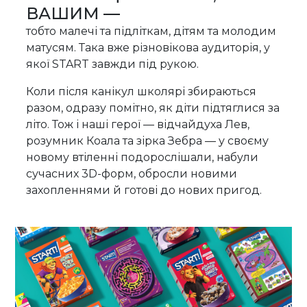
ВАШИМ —
тобто малечі та підліткам, дітям та молодим
матусям. Така вже різновікова аудиторія, у
якої START завжди під рукою.
Коли після канікул школярі збираються
разом, одразу помітно, як діти підтяглися за
літо. Тож і наші герої — відчайдуха Лев,
розумник Коала та зірка Зебра — у своєму
новому втіленні подорослішали, набули
сучасних 3D-форм, обросли новими
захопленнями й готові до нових пригод.