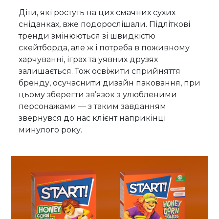
Діти, які ростуть на цих смачних сухих
сніданках, вже подорослішали. Підліткові
тренди змінюються зі швидкістю
скейтборда, але ж і потреба в поживному
харчуванні, іграх та уявних друзях
залишається. Тож освіжити сприйняття
бренду, осучаснити дизайн паковання, при
цьому зберегти зв’язок з улюбленими
персонажами — з таким завданням
звернувся до нас клієнт наприкінці
минулого року.