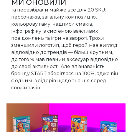
МИ ОНОВИЛИ
та перезібрали майже все для 20 SKU:
персонажів, загальну композицію,
кольорову гаму, надписи смаків,
інфографіку із системою важливих
повідомлень та ігри на звороті. Трохи
зменшили логотип, щоб герой мав вигляд
відповідно до трендів — більш крупним, і
до того ж мав певний аксесуар відповідно
до своєї активності. Але впізнаваність
бренду START зберіглася на 100%, адже він
є одним із лідерів щодо знання серед
споживачів.