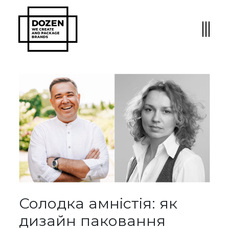
Солодка амністія: як
дизайн паковання